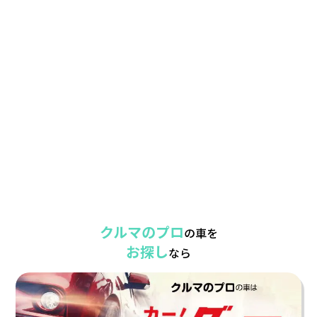
クルマのプロ
の車を
お探し
なら